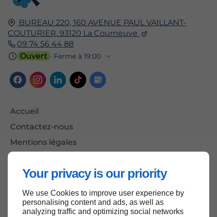
BUREAU 220, 160 AVENUE PAUL VAILLANT-
COUTURIER,
93120
La Courneuve
09 74 56 44 88
Ouvert
⋅ Ferme à 19:00
Accueil
Contactez-nous
Mentions légales
Plan du site
Your privacy is our priority
We use Cookies to improve user experience by
Haut de page
personalising content and ads, as well as
analyzing traffic and optimizing social networks