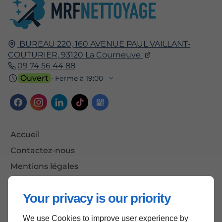
BUREAU 220, 160 AVENUE PAUL VAILLANT-
COUTURIER,
93120
La Courneuve
09 74 56 44 88
Ouvert
⋅ Ferme à 19:00
Accueil
Contactez-nous
Mentions légales
Plan du site
Your privacy is our priority
We use Cookies to improve user experience by