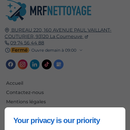
BUREAU 220, 160 AVENUE PAUL VAILLANT-
COUTURIER,
93120
La Courneuve
09 74 56 44 88
Fermé
⋅ Ouvre demain à 09:00
Accueil
Contactez-nous
Mentions légales
Plan du site
Your privacy is our priority