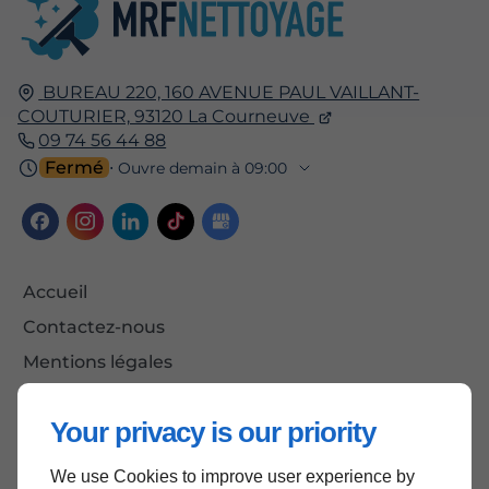
BUREAU 220, 160 AVENUE PAUL VAILLANT-
COUTURIER,
93120
La Courneuve
09 74 56 44 88
Fermé
⋅ Ouvre demain à 09:00
Accueil
Contactez-nous
Mentions légales
Plan du site
Your privacy is our priority
We use Cookies to improve user experience by